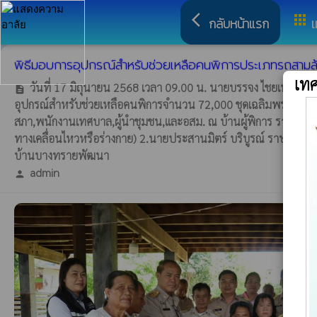
arrow_back_ios
apps
กลับหน้าแรก
เ
พิธีมอบการอุปกรณ์สำหรับช่วยเหลือคนพิการประเภทรถสามล
เท
วันที่ 17 มิถุนายน 2568 เวลา 09.00 น. นายบรรจง ไชยเพชร
description
อุปกรณ์สำหรับช่วยเหลือคนพิการจำนวน 72,000 ชุดเฉลิมพระเกียร
สภา,พนักงานเทศบาล,ผู้นำชุมชน,และอสม. ณ บ้านผู้พิการ ราษฎรตำบล
ทางเคลื่อนไหวหรือร่างกาย) 2.นายประสานมิตร์ บริบูรณ์ ราษฎรบ้านเลขท
บ้านบางทรายพัฒนา
admin
person