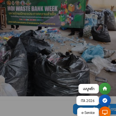
home
เมนูหลัก
verified
ITA 2026
ดูภาพกิจกรรมทั้งห
collections
desktop_windows
e-Service