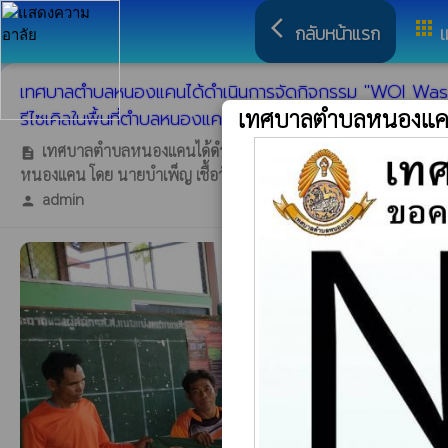
arrow_back_ios
apps
กลับหน้าแรก
เ
เทศบาลตำบลหนองแคนได้ดำเนินการจัดกิจกรรม "WOI Waste 
เทศบาลตำบลหนองแ
รีไซเคิลในพื้นที่ตำบลหนองแคน
เทศบาลตำบลหนองแคนได้ดำเนินการจัดกิจกรรม "WOI Waste Bank W
description
หนองแคน โดย นายบำเพ็ญ เชื้อวังคำ รองนายกเทศมนตรีตำบลหนองแคน
admin
person