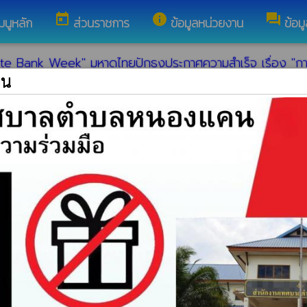
today
info
forum
มนูหลัก
ส่วนราชการ
ข้อมูลหน่วยงาน
ข้อม
Bank Week" มหาดไทยปักธงประกาศความสำเร็จ เรื่อง "การจัด
คน
eek" มหาดไทยปักธงประกาศความสำเร็จ เรื่อง "การจัดตั้งธนาคารขยะคร
 พร้อมด้วย ผู้ใหญ่บ้าน หมู่ที่ 1,4,5 บ้านก้านเหลืองดงพนักงาน,เ