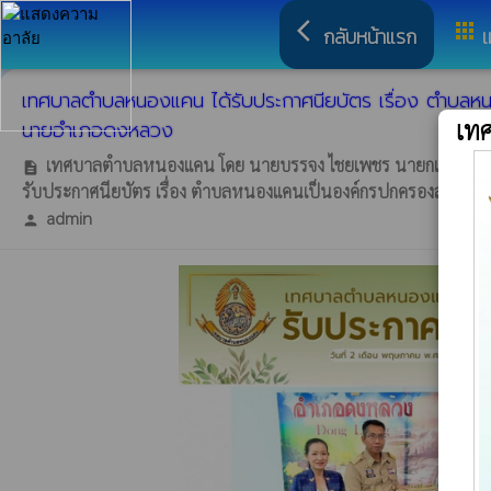
arrow_back_ios
apps
กลับหน้าแรก
เ
เทศบาลตำบลหนองแคน ได้รับประกาศนียบัตร เรื่อง ตำบลหนอง
เท
นายอำเภอดงหลวง
เทศบาลตำบลหนองแคน โดย นายบรรจง ไชยเพชร นายกเทศมนตรี
description
รับประกาศนียบัตร เรื่อง ตำบลหนองแคนเป็นองค์กรปกครองส่วนท้องถิ
admin
person