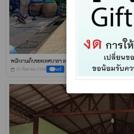
พนักงานเก็บขยะเทศบาลฯ ลงพื้นที่ปฏิบัติงานเก็บขนขยะ
15 กันยายน 2568
แชร์
calendar_today