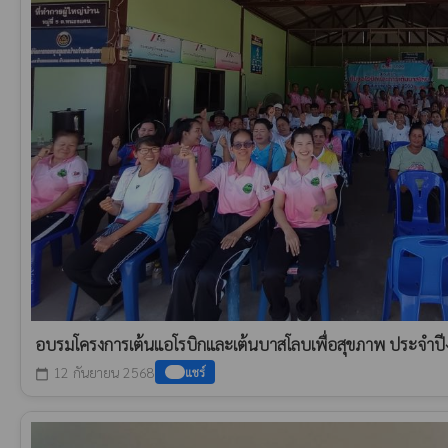
อบรมโครงการเต้นแอโรบิกและเต้นบาสโลบเพื่อสุขภาพ ประจำ
12 กันยายน 2568
แชร์
calendar_today