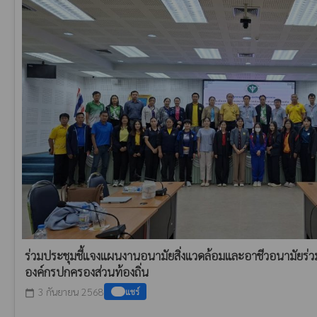
ร่วมประชุมชี้แจงแผนงานอนามัยสิ่งแวดล้อมและอาชีวอนามัยร่
องค์กรปกครองส่วนท้องถิ่น
3 กันยายน 2568
แชร์
calendar_today