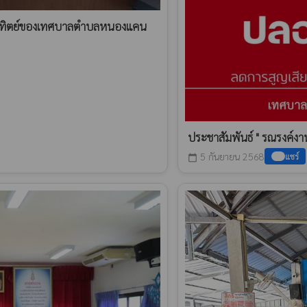
งอาทิตย์ของเทศบาลตำบลหนองแคน
ประชาสัมพันธ์ " รณรงค์งานเ
5 กันยายน 2568
แชร์
calendar_today