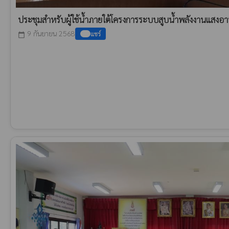
ประชุมสำหรับผู้ใช้น้ำภายใต้โครงการระบบสูบน้ำพลังงานแส
9 กันยายน 2568
แชร์
calendar_today