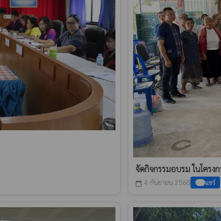
จัดกิจกรรมอบรม ในโครงกา
4 กันยายน 2568
แชร์
calendar_today