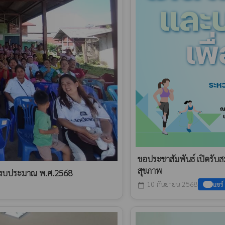
ขอประชาสัมพันธ์ เปิดรับส
สุขภาพ
ปีงบประมาณ พ.ศ.2568
10 กันยายน 2568
แชร์
calendar_today