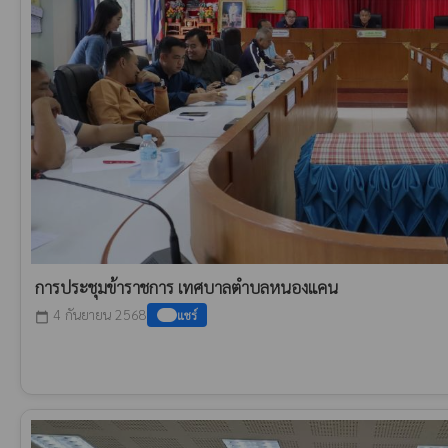
การประชุมข้าราชการ เทศบาลตำบลหนองแคน
4 กันยายน 2568
แชร์
calendar_today