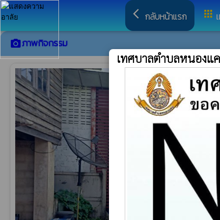
arrow_back_ios
apps
กลับหน้าแรก
เ
ภาพกิจกรรม
camera_alt
เทศบาลตำบลหนองแ