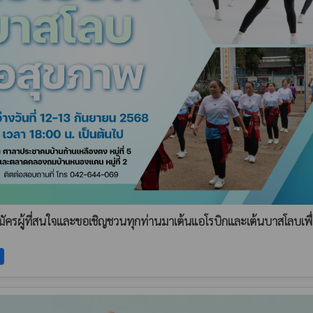
มัครผู้ที่สนใจและขอเชิญชวนทุกท่านมาเต้นแอโรบิกและเต้นบาสโลบเพื