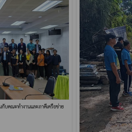
วมกับคณะทำงานและภาคีเครือข่าย