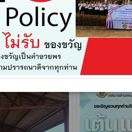
จัดอบรมโครงการเต้นแอโร
หน้าลานตลาดคลองถมบ้
13 กันยายน 2568
แชร์
calendar_today